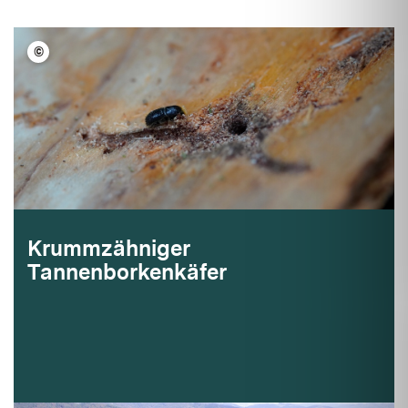
©
FVA BW/Wegscheider
Krummzähniger
Tannenborkenkäfer