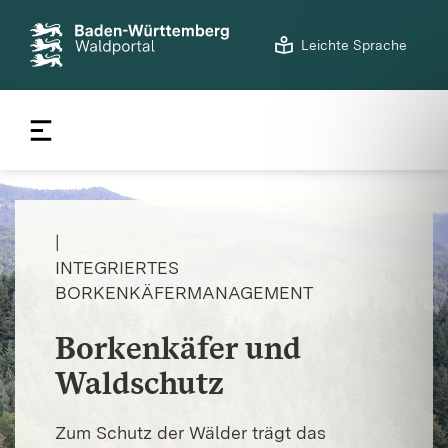
©
FVA BW/Riemer
S
Leichte Sprache
t
a
r
t
s
e
i
t
|
e
INTEGRIERTES
BORKENKÄFERMANAGEMENT
Borkenkäfer und
Waldschutz
Zum Schutz der Wälder trägt das