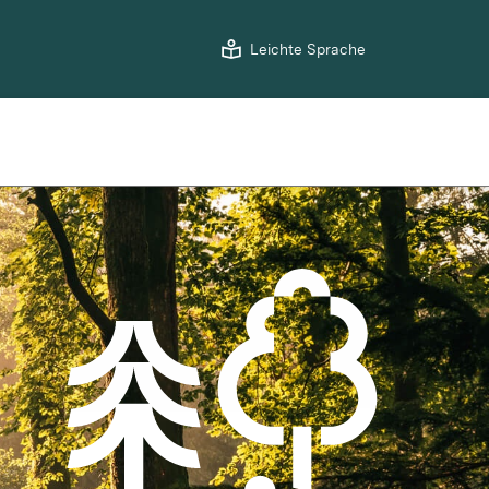
Leichte Sprache
Digitale Angebote
BW
WaldExpert
WaldPfade BW
Wildtierportal BW