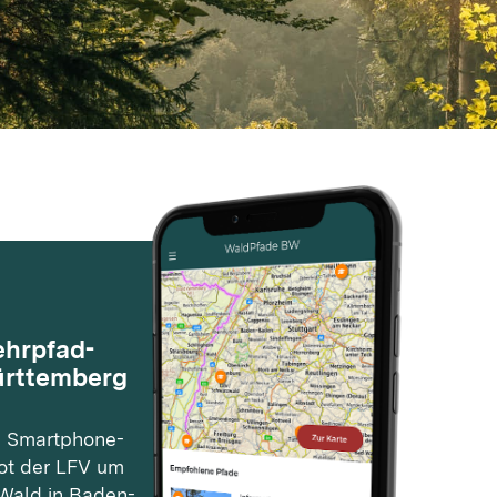
n und Wasser
Aktuelles
fizierte Waldwirtschaft
Waldstrategie Baden-
Württemberg
#UnserHolz
Unser Wald in Zahlen
Presse
ehrpfad-
ürttemberg
e Smartphone-
ot der LFV um
m Wald in Baden-