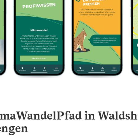
imaWandelPfad in Waldsh
engen