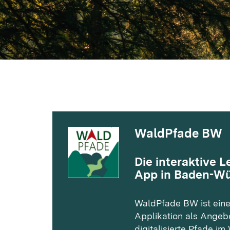
Bode
Genehmigungsverfahren
Zerti
Infomaterial
Waldbewirtschaftung und
Holznutzung
ELDAT
WaldPfade BW
Die interaktive L
App in Baden-W
WaldPfade BW ist ein
Applikation als Angeb
digitalisierte Pfade i