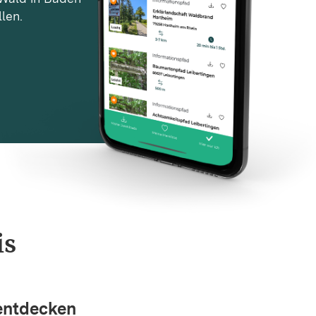
len.
is
entdecken