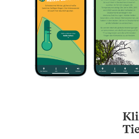
Kl
Ti