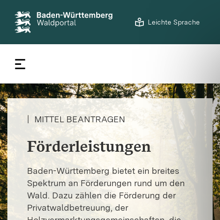
©
LFV BW/Ulrike Klumpp
S
Leichte Sprache
t
a
r
t
s
e
i
t
|
MITTEL BEANTRAGEN
e
Förderleistungen
Baden-Württemberg bietet ein breites
Spektrum an Förderungen rund um den
Wald. Dazu zählen die Förderung der
Privatwaldbetreuung, der
Holzvermarktungsgemeinschaften, die