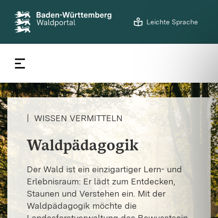
©
LFV BW/Ulrike Klumpp
S
Leichte Sprache
t
a
r
t
s
e
i
t
|
WISSEN VERMITTELN
e
Waldpädagogik
Der Wald ist ein einzigartiger Lern- und
Erlebnisraum: Er lädt zum Entdecken,
Staunen und Verstehen ein. Mit der
Waldpädagogik möchte die
Landesforstverwaltung das Bewusstsein