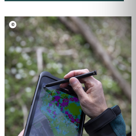
©
LFV BW