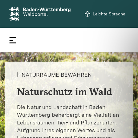
©
LFV BW/Ulrike Klumpp
S
Leichte Sprache
t
a
r
t
s
e
i
t
|
NATURRÄUME BEWAHREN
e
Naturschutz im Wald
Die Natur und Landschaft in Baden-
Württemberg beherbergt eine Vielfalt an
Lebensräumen, Tier- und Pflanzenarten.
Aufgrund ihres eigenen Wertes und als
Lebensgrundlage und Erholungsraum