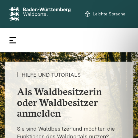
©
LVF BW/Noah Schneider
S
Leichte Sprache
t
a
r
t
s
e
i
t
|
HILFE UND TUTORIALS
e
Als Waldbesitzerin
oder Waldbesitzer
anmelden
Sie sind Waldbesitzer und möchten die
Funktionen des Waldportals nutzen?