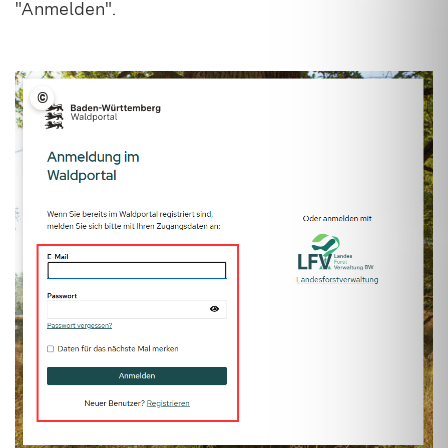
"Anmelden".
©
LFV BW