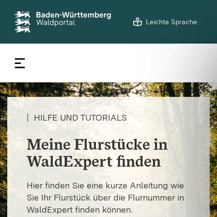
©
LFV BW/Noah Schneider
S
Leichte Sprache
t
a
r
t
s
e
i
t
|
HILFE UND TUTORIALS
e
Meine Flurstücke in
WaldExpert finden
Hier finden Sie eine kurze Anleitung wie
Sie Ihr Flurstück über die Flurnummer in
WaldExpert finden können.