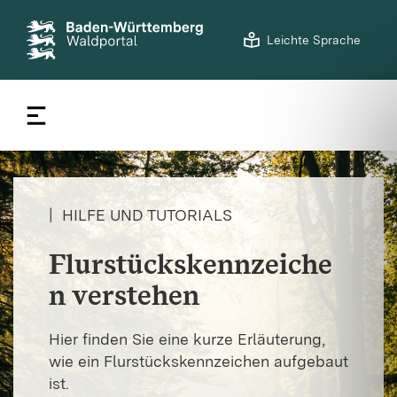
©
LFV BW/Noah Schneider
S
Leichte Sprache
t
a
r
t
s
e
i
t
|
HILFE UND TUTORIALS
e
Flurstückskennzeiche
n verstehen
Hier finden Sie eine kurze Erläuterung,
wie ein Flurstückskennzeichen aufgebaut
ist.